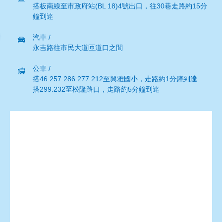
搭板南線至市政府站(BL 18)4號出口，往30巷走路約15分
鐘到達
汽車 /
永吉路往市民大道匝道口之間
公車 /
搭46.257.286.277.212至興雅國小，走路約1分鐘到達
搭299.232至松隆路口，走路約5分鐘到達