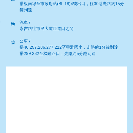
搭板南線至市政府站(BL 18)4號出口，往30巷走路約15分
鐘到達
汽車 /
永吉路往市民大道匝道口之間
公車 /
搭46.257.286.277.212至興雅國小，走路約1分鐘到達
搭299.232至松隆路口，走路約5分鐘到達