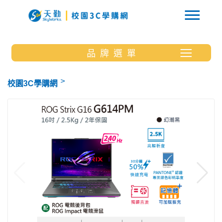
品 牌 選 單
校園3C學購網