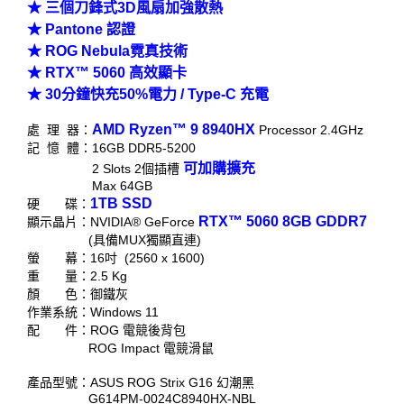
★ 三個刀鋒式3D風扇加強散熱
★ Pantone 認證
★ ROG Nebula霓真技術
★ RTX™ 5060 高效顯卡
★ 30分鐘快充50%電力 / Type-C 充電
AMD Ryzen™ 9 8940HX
處 理 器：
Processor 2.4GHz
記 憶 體：16GB DDR5-5200
可加購擴充
2 Slots 2個插槽
Max 64GB
1TB SSD
硬 碟：
RTX™ 5060 8GB GDDR7
顯示晶片：NVIDIA® GeForce
(具備MUX獨顯直連)
螢 幕：16吋 (2560 x 1600)
重 量：2.5 Kg
顏 色：御鐵灰
作業系統：Windows 11
配 件：ROG 電競後背包
ROG Impact 電競滑鼠
產品型號：ASUS ROG Strix G16 幻潮黑
G614PM-0024C8940HX-NBL