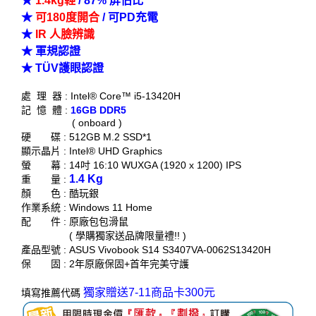
★
1.4kg輕
/ 87% 屏佔比
★
可180度開合
/ 可PD充電
★
IR 人臉辨識
★ 軍規認證
★ TÜV護眼認證
處 理 器 : Intel® Core™ i5-13420H
記 憶 體 :
16GB DDR5
( onboard )
硬 碟 : 512GB M.2 SSD*1
顯示晶片 : Intel® UHD Graphics
螢 幕 : 14吋 16:10 WUXGA (1920 x 1200) IPS
1.4 Kg
重 量 :
顏 色 : 酷玩銀
作業系統 : Windows 11 Home
配 件 : 原廠包包滑鼠
( 學購獨家送品牌限量禮!! )
產品型號 : ASUS Vivobook S14 S3407VA-0062S13420H
保 固 : 2年原廠保固+首年完美守護
獨家贈送7-11商品卡300元
填寫推薦代碼