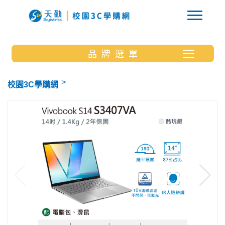
品 牌 選 單
校園3C學購網