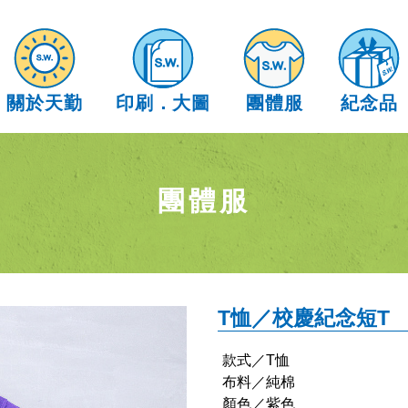
關於天勤
印刷
．
大圖
團體服
紀念品
團體服
T恤／校慶紀念短T
款式／T恤
布料／純棉
顏色／紫色