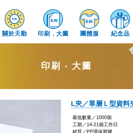
關於天勤
印刷
．
大圖
團體服
紀念品
印刷 ‧ 大圖
L夾／單層Ｌ型資料
最低數量／1000個
工期／14-21個工作日
材質／PP環保塑膠